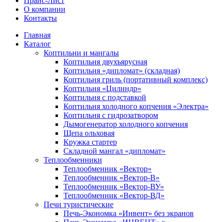
Прайс-Лист
О компании
Контакты
Главная
Каталог
Коптильни и мангалы
Коптильня двухъярусная
Коптильня «дипломат» (складная)
Коптильня гриль (портативный комплекс)
Коптильня «Цилиндр»
Коптильня с подставкой
Коптильня холодного копчения «Электра»
Коптильня с гидрозатвором
Дымогенератор холодного копчения
Щепа ольховая
Кружка стартер
Складной мангал «дипломат»
Теплообменники
Теплообменник «Вектор»
Теплообменник «Вектор-В»
Теплообменник «Вектор-ВУ»
Теплообменник «Вектор-ВД»
Печи туристические
Печь-Экономка «Инвент» без экранов