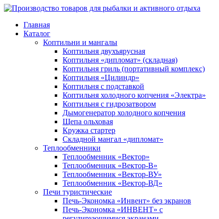
Главная
Каталог
Коптильни и мангалы
Коптильня двухъярусная
Коптильня «дипломат» (складная)
Коптильня гриль (портативный комплекс)
Коптильня «Цилиндр»
Коптильня с подставкой
Коптильня холодного копчения «Электра»
Коптильня с гидрозатвором
Дымогенератор холодного копчения
Щепа ольховая
Кружка стартер
Складной мангал «дипломат»
Теплообменники
Теплообменник «Вектор»
Теплообменник «Вектор-В»
Теплообменник «Вектор-ВУ»
Теплообменник «Вектор-ВД»
Печи туристические
Печь-Экономка «Инвент» без экранов
Печь-Экономка «ИНВЕНТ» с
регулирующимися экранами