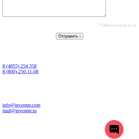
*Обязательное поле
Контактная информация
Телефон/факс:
8 (4855) 254 358
8 (800)-250-11-08
Для писем:
152901, Россия, Ярославская обл.
г. Рыбинск, а/я 18
Коммерческий отдел:
info@inventgr.com
mail@inventgr.ru
Юридическая информация
«ИНВЕНТ ГРУПП ПРО»